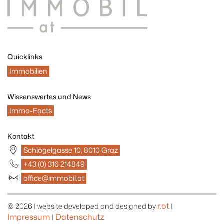
Quicklinks
Immobilien
Wissenswertes und News
Immo-Facts
Kontakt
Schlögelgasse 10, 8010 Graz
+43 (0) 316 214849
office@immobil.at
r.ot
© 2026 | website developed and designed by
|
Impressum
Datenschutz
|