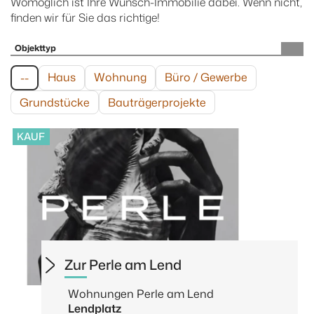
Womöglich ist Ihre Wunsch-Immobilie dabei. Wenn nicht,
finden wir für Sie das richtige!
Objekttyp
Haus
Wohnung
Büro / Gewerbe
--
Grundstücke
Bauträger­projekte
KAUF
Zur Perle am Lend
Wohnungen Perle am Lend
Lendplatz