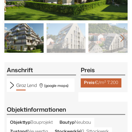
Anschrift
Preis
€/m² 7.200
Preis
Graz Lend
(google maps)
Objektinformationen
Bauprojekt
Neubau
Objekttyp
Bautyp
Neuwertig
3. Sttockwerk
Zustand
Stockwerk(e)